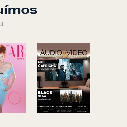
buímos
l.